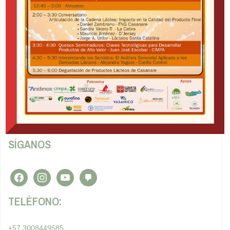
MUNDO LÁCTEO
Nos dedicamos a proponer ideas que beneficien al sector
lácteo de Colombia.
Tratamiento y política de datos personales
SÍGANOS
facebook
instagram
youtube
admin-
comments
TELÉFONO:
+57 3008449585