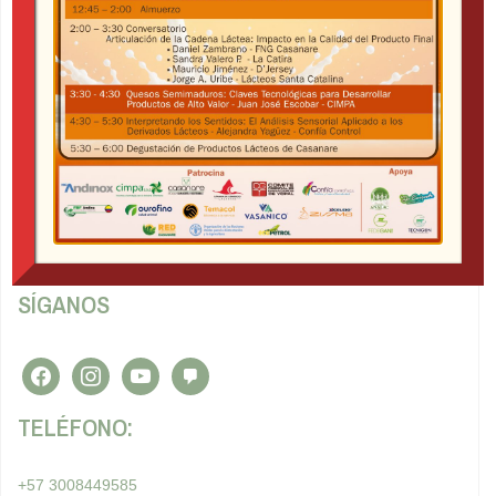
MUNDO LÁCTEO
Nos dedicamos a proponer ideas que beneficien al sector
lácteo de Colombia.
Tratamiento y política de datos personales
SÍGANOS
facebook
instagram
youtube
admin-
comments
TELÉFONO:
+57 3008449585