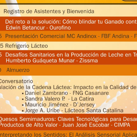
NOS
TELÉFONO:
+57 3008449585
k
instagram
youtube
admin-