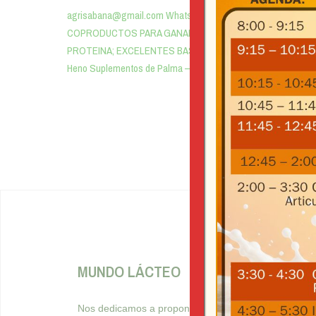
agrisabana@gmail.com WhatsApp: 3103291994
COPRODUCTOS PARA GANADERIA, FUENTE DE ENERGIA Y
PROTEINA; EXCELENTES BASES FORRAJERAS. Henolaje
Heno Suplementos de Palma – KAU Henolaje Heno […]
MUNDO LÁCTEO
SÍGA
Nos dedicamos a proponer ideas que
faceboo