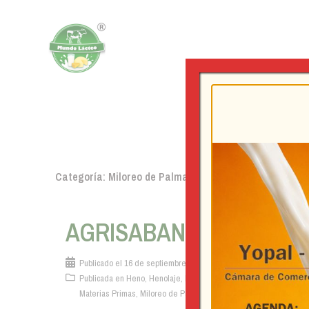
Saltar
al
contenido
Categoría:
Miloreo de Palma
AGRISABANA
Publicado el
16 de septiembre de 2021
Publicada en
Heno
,
Henolaje
,
Insumos Producción de leche
,
Materias Primas
,
Miloreo de Palma