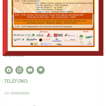
MUNDO LÁCTEO
Nos dedicamos a proponer ideas que beneficien al sector
lácteo de Colombia.
Tratamiento y política de datos personales
SÍGANOS
facebook
instagram
youtube
admin-
comments
TELÉFONO:
+57 3008449585