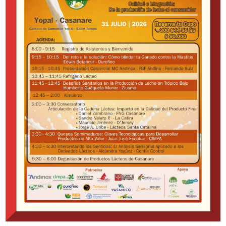
Heno
(1)
Henolaje
(1)
Miloreo de Palma
(1)
Nutrición Animal
(3)
Cubos de Alfalfa
(1)
Pellet de Alfalfa
(1)
Semillas de Ryegrass
(1)
Sanidad
(2)
Antiinflamatorios analgésicos
(1)
Antimicrobianos
(1)
Antiparasitarios
(1)
Dermatológicos
(1)
Ectoparásiticidas
(1)