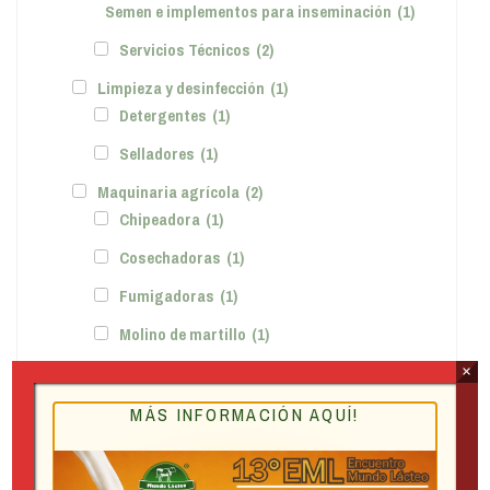
Semen e implementos para inseminación
(1)
Servicios Técnicos
(2)
Limpieza y desinfección
(1)
Detergentes
(1)
Selladores
(1)
Maquinaria agrícola
(2)
Chipeadora
(1)
Cosechadoras
(1)
Fumigadoras
(1)
Molino de martillo
(1)
Picadora doble propósito
(1)
×
Picadora sencilla
(2)
MÁS INFORMACIÓN AQUÍ!
Tractores
(1)
Materias Primas
(1)